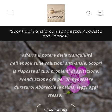
Vai
direttamente
ai contenuti
Carrello
"Sconfiggi l'ansia con saggezza! Acquista
ora l'ebook"
"Afferra il potere della tranquillità
nell'ebook sulle soluzioni anti-ansia. Scopri
la risposta ai tuoi problemi di agitazione.
Prendi azione ora per un benessere
duraturo! Abbraccia la calma, leggi oggi
stesso."
SCARICA ORA