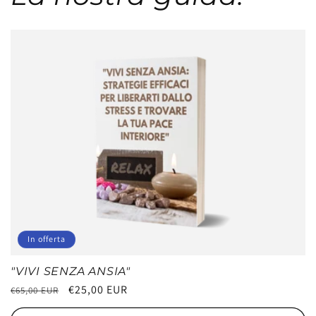
In offerta
"VIVI SENZA ANSIA"
Prezzo
Prezzo
€25,00 EUR
€65,00 EUR
di
scontato